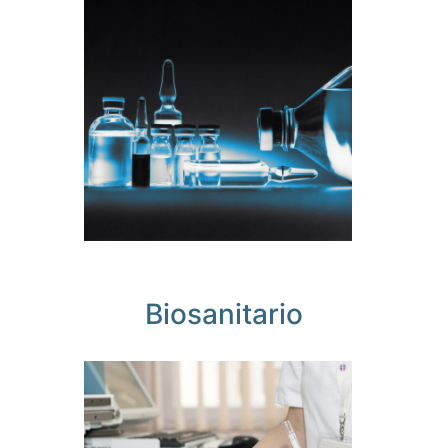
Ahora
tienes el
control
Biosanitario