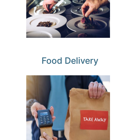
tu operativa
Food Delivery
Llega en
su
punto